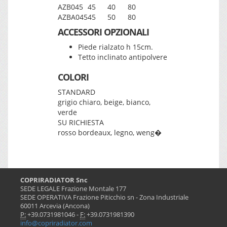
AZB045
45
40
80
AZBA045
45
50
80
ACCESSORI OPZIONALI
Piede rialzato h 15cm.
Tetto inclinato antipolvere
COLORI
STANDARD
grigio chiaro, beige, bianco,
verde
SU RICHIESTA
rosso bordeaux, legno, weng�
COPRIRADIATOR Snc
SEDE LEGALE Frazione Montale 177
SEDE OPERATIVA Frazione Piticchio sn - Zona Industriale
60011 Arcevia (Ancona)
P:
+39.0731981046 -
F:
+39.0731981390
info@copriradiator.com