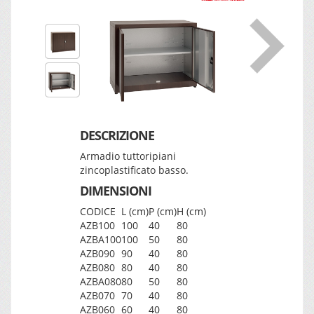
DESCRIZIONE
Armadio tuttoripiani
zincoplastificato basso.
DIMENSIONI
CODICE
L (cm)
P (cm)
H (cm)
AZB100
100
40
80
AZBA100
100
50
80
AZB090
90
40
80
AZB080
80
40
80
AZBA080
80
50
80
AZB070
70
40
80
AZB060
60
40
80